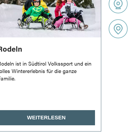
Rodeln
Schn
odeln ist in Südtirol Volkssport und ein
Genießen
olles Wintererlebnis für die ganze
des Ridn
amilie.
Schnee
WEITERLESEN